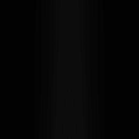
NAVIGATION
WILLKOMMEN
ÜBERSPRINGEN
SAAS - EXKLUSIVE KÜCHEN
WOHNEN
LIEBLINGSPLÄTZE
BÜRO / ÖFFENTLICHER RAUM
ÜBER UNS
Ich bitte um einen Rückruf
KONTAKT
Ich habe die
Datenschutzerklärung
gelesen und
stimme zu
IMPRESSUM
DATENSCHUTZ
ANFRAGE SENDEN